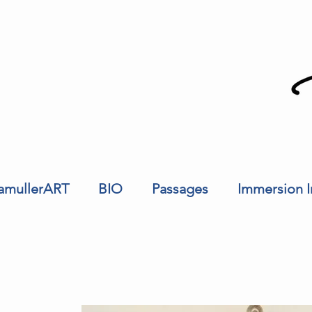
amullerART
BIO
Passages
Immersion 