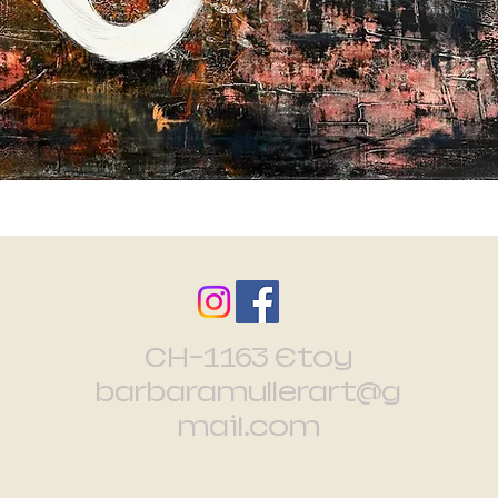
CH-1163 Etoy
barbaramullerart@g
mail.com