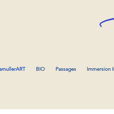
amullerART
BIO
Passages
Immersion 